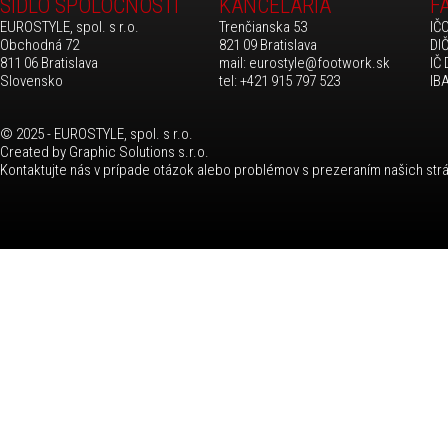
SÍDLO SPOLOČNOSTI
KANCELÁRIA
F
EUROSTYLE, spol. s r.o.
Trenčianska 53
IČ
Obchodná 72
821 09 Bratislava
DI
811 06 Bratislava
mail:
eurostyle@footwork.sk
IČ
Slovensko
tel: +421 915 797 523
IB
© 2025 - EUROSTYLE, spol. s r.o.
Created by
Graphic Solutions s.r.o.
Kontaktujte nás
v prípade otázok alebo problémov s prezeraním našich str