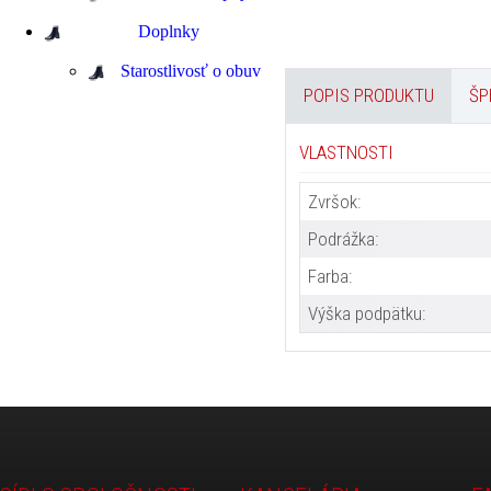
Doplnky
Starostlivosť o obuv
POPIS PRODUKTU
ŠP
VLASTNOSTI
Zvršok:
Podrážka:
Farba:
Výška podpätku: