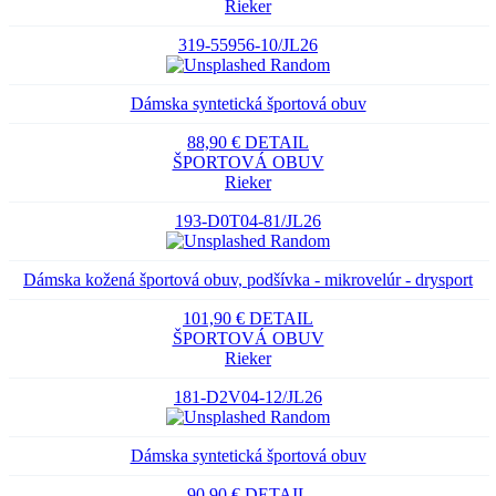
Rieker
319-55956-10/JL26
Dámska syntetická športová obuv
88,90 €
DETAIL
ŠPORTOVÁ OBUV
Rieker
193-D0T04-81/JL26
Dámska kožená športová obuv, podšívka - mikrovelúr - drysport
101,90 €
DETAIL
ŠPORTOVÁ OBUV
Rieker
181-D2V04-12/JL26
Dámska syntetická športová obuv
90,90 €
DETAIL