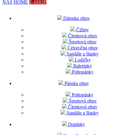
NÁS
HOME
E-SHOP
Dámska obuv
Čižmy
Členková obuv
Športová obuv
Celoročná obuv
Sandále a šlapky
Lodičky
Balerínky
Poltopánky
Pánska obuv
Poltopánky
Športová obuv
Členková obuv
Sandále a šlapky
Doplnky