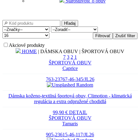
Starostlivosť o obuv
Hľadaj
Filtrovať
Zrušiť filter
Akciové produkty
HOME
| DÁMSKA OBUV | ŠPORTOVÁ OBUV
7
3
2
1
ŠPORTOVÁ OBUV
Caprice
763-23767-46-345/JL26
Dámska koženo-textilná športová obuv, Climotion - klimatická
regulácia a extra odpružené chodidlá
99,90 €
DETAIL
ŠPORTOVÁ OBUV
Tamaris
905-23615-46-117/JL26