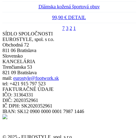
Díámska kožená športová obuv
99,90 €
DETAIL
7
3
2
1
SÍDLO SPOLOČNOSTI
EUROSTYLE, spol. s r.o.
Obchodná 72
811 06 Bratislava
Slovensko
KANCELÁRIA
Trenčianska 53
821 09 Bratislava
mail:
eurostyle@footwork.sk
tel: +421 915 797 523
FAKTURAČNÉ ÚDAJE
IČO: 31364331
DIČ: 2020352961
IČ DPH: SK2020352961
IBAN: SK12 0900 0000 0001 7987 1446
© 2025 - EUROSTYLE, spol. s r.o.