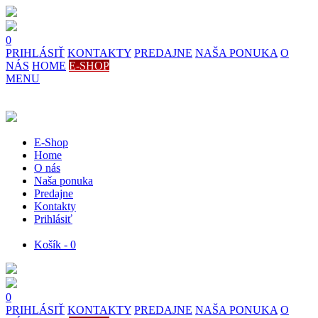
0
PRIHLÁSIŤ
KONTAKTY
PREDAJNE
NAŠA PONUKA
O
NÁS
HOME
E-SHOP
MENU
E-Shop
Home
O nás
Naša ponuka
Predajne
Kontakty
Prihlásiť
Košík - 0
0
PRIHLÁSIŤ
KONTAKTY
PREDAJNE
NAŠA PONUKA
O