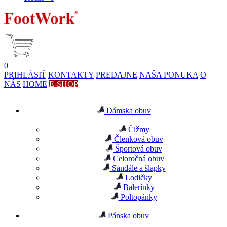
0
PRIHLÁSIŤ
KONTAKTY
PREDAJNE
NAŠA PONUKA
O
NÁS
HOME
E-SHOP
Dámska obuv
Čižmy
Členková obuv
Športová obuv
Celoročná obuv
Sandále a šlapky
Lodičky
Balerínky
Poltopánky
Pánska obuv