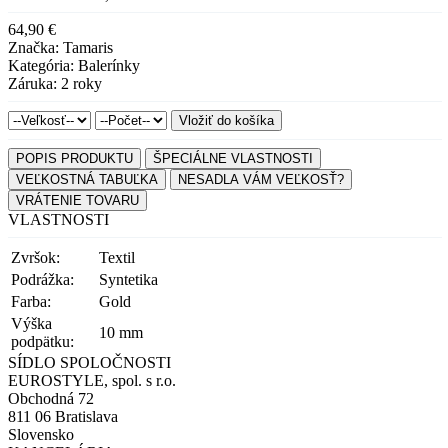
64,90 €
Značka: Tamaris
Kategória: Balerínky
Záruka: 2 roky
Vložiť do košíka
POPIS PRODUKTU
ŠPECIÁLNE VLASTNOSTI
VEĽKOSTNÁ TABUĽKA
NESADLA VÁM VEĽKOSŤ?
VRÁTENIE TOVARU
VLASTNOSTI
Zvršok:
Textil
Podrážka:
Syntetika
Farba:
Gold
Výška
10 mm
podpätku:
SÍDLO SPOLOČNOSTI
EUROSTYLE, spol. s r.o.
Obchodná 72
811 06 Bratislava
Slovensko