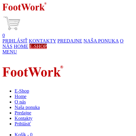
0
PRIHLÁSIŤ
KONTAKTY
PREDAJNE
NAŠA PONUKA
O
NÁS
HOME
E-SHOP
MENU
E-Shop
Home
O nás
Naša ponuka
Predajne
Kontakty
Prihlásiť
Košík - 0