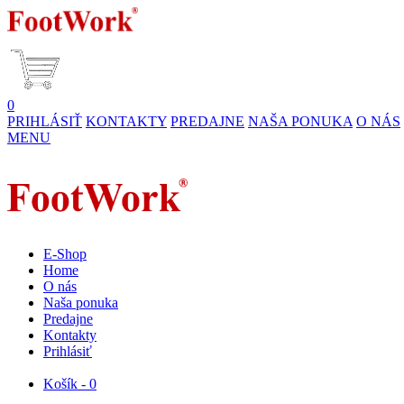
0
PRIHLÁSIŤ
KONTAKTY
PREDAJNE
NAŠA PONUKA
O NÁS
MENU
E-Shop
Home
O nás
Naša ponuka
Predajne
Kontakty
Prihlásiť
Košík - 0