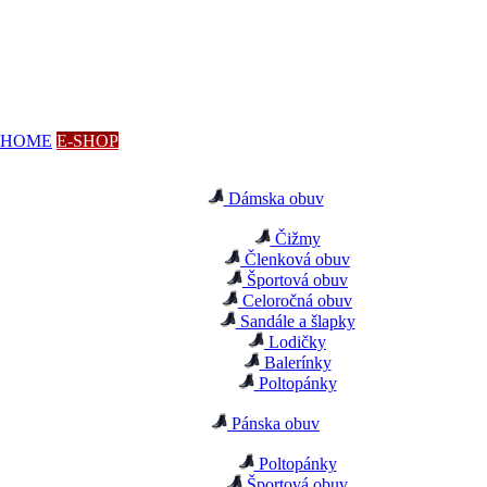
HOME
E-SHOP
Dámska obuv
Čižmy
Členková obuv
Športová obuv
Celoročná obuv
Sandále a šlapky
Lodičky
Balerínky
Poltopánky
Pánska obuv
Poltopánky
Športová obuv