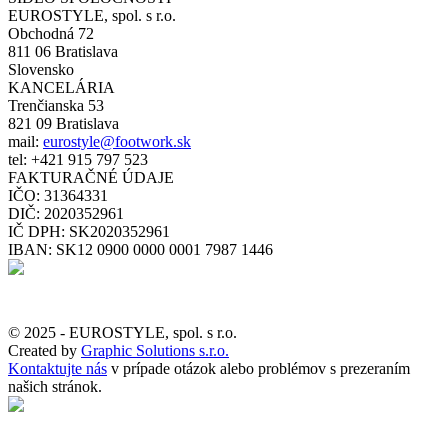
EUROSTYLE, spol. s r.o.
Obchodná 72
811 06 Bratislava
Slovensko
KANCELÁRIA
Trenčianska 53
821 09 Bratislava
mail:
eurostyle@footwork.sk
tel: +421 915 797 523
FAKTURAČNÉ ÚDAJE
IČO: 31364331
DIČ: 2020352961
IČ DPH: SK2020352961
IBAN: SK12 0900 0000 0001 7987 1446
© 2025 - EUROSTYLE, spol. s r.o.
Created by
Graphic Solutions s.r.o.
Kontaktujte nás
v prípade otázok alebo problémov s prezeraním
našich stránok.