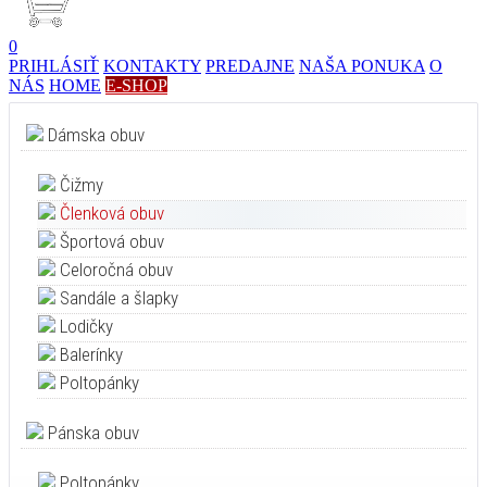
0
PRIHLÁSIŤ
KONTAKTY
PREDAJNE
NAŠA PONUKA
O
NÁS
HOME
E-SHOP
Dámska obuv
Čižmy
Členková obuv
Športová obuv
Celoročná obuv
Sandále a šlapky
Lodičky
Balerínky
Poltopánky
Pánska obuv
Poltopánky