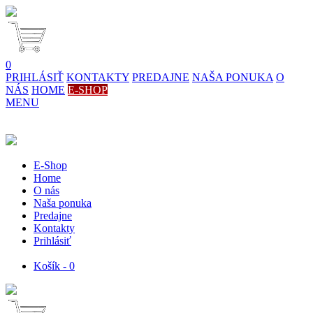
0
PRIHLÁSIŤ
KONTAKTY
PREDAJNE
NAŠA PONUKA
O
NÁS
HOME
E-SHOP
MENU
E-Shop
Home
O nás
Naša ponuka
Predajne
Kontakty
Prihlásiť
Košík - 0